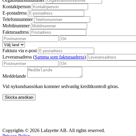
Organisationsnummer
Kontaktperson
E-postadress
Telefonnummer
Mobilnummer
Fakturaadress
Faktura via e-post
Leveransadress
(
Samma som fakturaadress
)
Meddelande
Vid nykundsansökan kommer sedvanlig kreditkontroll göras.
Skicka ansökan
Lafayette
Marieholmsgatan 54
415 02 Göteborg
info@lafayette.se
+46 31 840430
Copyrights ©
2026 Lafayette AB. All rights reserved.
Privacy Policy