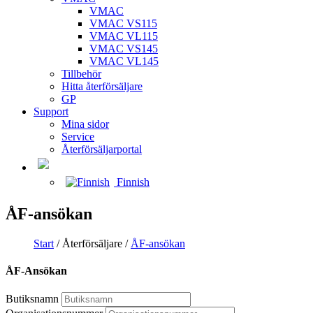
VMAC
VMAC VS115
VMAC VL115
VMAC VS145
VMAC VL145
Tillbehör
Hitta återförsäljare
GP
Support
Mina sidor
Service
Återförsäljarportal
Finnish
ÅF-ansökan
Start
/ Återförsäljare /
ÅF-ansökan
ÅF-Ansökan
Butiksnamn