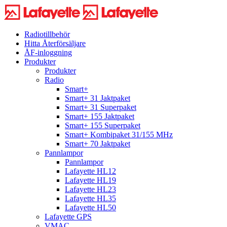
Radiotillbehör
Hitta Återförsäljare
ÅF-inloggning
Produkter
Produkter
Radio
Smart+
Smart+ 31 Jaktpaket
Smart+ 31 Superpaket
Smart+ 155 Jaktpaket
Smart+ 155 Superpaket
Smart+ Kombipaket 31/155 MHz
Smart+ 70 Jaktpaket
Pannlampor
Pannlampor
Lafayette HL12
Lafayette HL19
Lafayette HL23
Lafayette HL35
Lafayette HL50
Lafayette GPS
VMAC