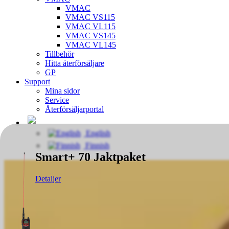
VMAC
VMAC VS115
VMAC VL115
VMAC VS145
VMAC VL145
Tillbehör
Hitta återförsäljare
GP
Support
Mina sidor
Service
Återförsäljarportal
English
Finnish
Smart+ 70 Jaktpaket
Detaljer