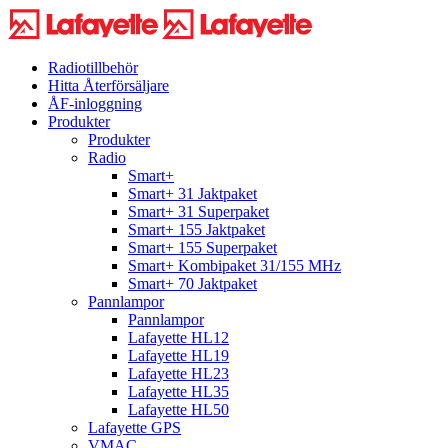
Radiotillbehör
Hitta Återförsäljare
ÅF-inloggning
Produkter
Produkter
Radio
Smart+
Smart+ 31 Jaktpaket
Smart+ 31 Superpaket
Smart+ 155 Jaktpaket
Smart+ 155 Superpaket
Smart+ Kombipaket 31/155 MHz
Smart+ 70 Jaktpaket
Pannlampor
Pannlampor
Lafayette HL12
Lafayette HL19
Lafayette HL23
Lafayette HL35
Lafayette HL50
Lafayette GPS
VMAC