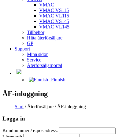
VMAC
VMAC VS115
VMAC VL115
VMAC VS145
VMAC VL145
Tillbehör
Hitta återförsäljare
GP
Support
Mina sidor
Service
Återförsäljarportal
Finnish
ÅF-inloggning
Start
/ Återförsäljare / ÅF-inloggning
Logga in
Kundnummer / e-postadress:
Lösenord: