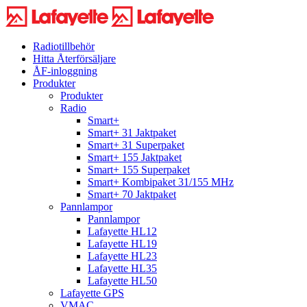
Radiotillbehör
Hitta Återförsäljare
ÅF-inloggning
Produkter
Produkter
Radio
Smart+
Smart+ 31 Jaktpaket
Smart+ 31 Superpaket
Smart+ 155 Jaktpaket
Smart+ 155 Superpaket
Smart+ Kombipaket 31/155 MHz
Smart+ 70 Jaktpaket
Pannlampor
Pannlampor
Lafayette HL12
Lafayette HL19
Lafayette HL23
Lafayette HL35
Lafayette HL50
Lafayette GPS
VMAC