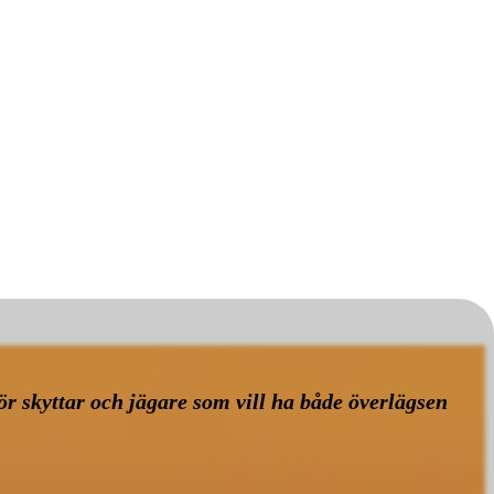
 skyttar och jägare som vill ha både överlägsen