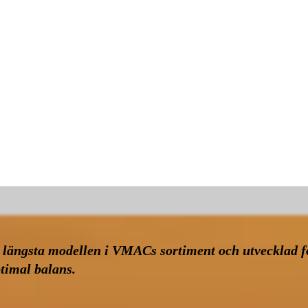
ängsta modellen i VMACs sortiment och utvecklad för
timal balans.