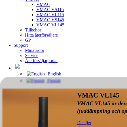
VMAC
VMAC VS115
VMAC VL115
VMAC VS145
VMAC VL145
Tillbehör
Hitta återförsäljare
GP
Support
Mina sidor
Service
Återförsäljarportal
English
Finnish
VMAC VL145
VMAC VL145 är den l
ljuddämpning och op
Detaljer