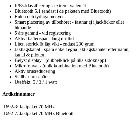
IP68-klassificering - extremt vattentät
Bluetooth 5.1 (endast i de paketen med Bluetooth)
Enkla och tydliga menyer
Smart placering av tillbehöret - fastnar ej i jackfickor eller
liknande
5 års garanti - vid registrering
Aktivt batterispar - lång drifttid
Liten storlek & låg vikt - endast 230 gram
Jaktlagskanal - spara enkelt egna jaktlagskanaler efter namn,
kanal & pilotton
Belyst display - (dubbelklick på lilla sidoknapp)
Mikrofonval - (unik kombination med Bluetooth)
Aktiv brusreducering
Ställbar brusspärr
Uteffekt: 5 / 3 / 1 watt
Artikelnummer
1692-3:
Jaktpaket 70 MHz
1692-7:
Jaktpaket 70 MHz Bluetooth
Lafayette
Marieholmsgatan 54
415 02 Göteborg