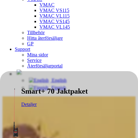
VMAC
VMAC VS115
VMAC VL115
VMAC VS145
VMAC VL145
Tillbehör
Hitta återförsäljare
GP
Support
Mina sidor
Service
Återförsäljarportal
English
Finnish
Smart+ 70 Jaktpaket
Detaljer