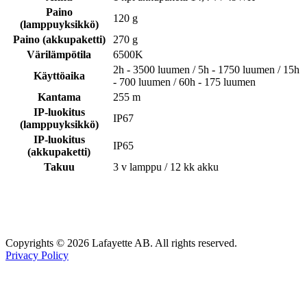
Paino
120 g
(lamppuyksikkö)
Paino (akkupaketti)
270 g
Värilämpötila
6500K
2h - 3500 luumen / 5h - 1750 luumen / 15h
Käyttöaika
- 700 luumen / 60h - 175 luumen
Kantama
255 m
IP-luokitus
IP67
(lamppuyksikkö)
IP-luokitus
IP65
(akkupaketti)
Takuu
3 v lamppu / 12 kk akku
Lafayette
Marieholmsgatan 54
415 02 Göteborg
info@lafayette.se
+46 31 840430
Copyrights ©
2026 Lafayette AB. All rights reserved.
Privacy Policy