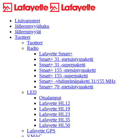
Lisävarusteet
Jälleenmyyjähaku
Jälleenmyyjät
Tuotteet
Tuotteet
Radio
Lafayette Smart+
Smart+ 31 -metsästyspaketti
Smart+ 31 -superpaketti
Smart+ 155 -metsästyspaketti
Smart+ 155 -superpaketti
Smart+ -yhdistelmäpaketti 31/155 MHz
Smart+ 70 -metsästyspaketti
LED
Otsalamput
Lafayette HL12
Lafayette HL19
Lafayette HL23
Lafayette HL35
Lafayette HL50
Lafayette GPS
VMAC