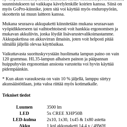
suunnistukseen tai vaikkapa kävelylenkille koirien kanssa. Siinä on
myös GoPro-kiinnike, joten sitä voi käyttää myös enduropyörän,
skootterin tai muun laitteen kanssa.
Mukana seuraava akkupaketti kiinnitetään mukana seuraavaan
vyöpidikkeeseen tai vaihtoehtoisesti voit hankkia ergonomisen ja
mukavan akkuliivin, jonka löydät lisävarustevalikoimastamme.
Akkupaketissa on akkuvirran ilmaisin, joten voit helposti pitää
silmällä jäljellä olevaa käyttöaikaa.
Vaikuttavasta suorituskyvystään huolimatta lampun paino on vain
120 grammaa. HL35-lampun alhaisen painon ja pääpannan
huippuhyvän ergonomian ansiosta varusteita voi hyvin käyttää
pidempäänkin.
* Kun akun varauksesta on vain 10 % jäljellä, lamppu siirtyy
akunsäästötilaan, jotta valoa riittää myös kotimatkalle.
Tekniset tiedot
Luumen
3500 lm
LED
5x CREE XHP50B
LED-kulma
2x10, 1x30, 1x45 & 1x80 astetta
Akku
1 kpl akkupaketti 14,4 v / 49WH