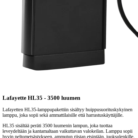
Lafayette HL35 - 3500 luumen
Lafayetten HL35-lamppupakettiin sisältyy huippusuorituskykyinen
lamppu, joka sopii sekä ammattilaisille että harrastuskäyttäjille.
HL35 sisältää peräti 3500 luumenin lampun, joka tuottaa
leveydeltään ja kantamaltaan vaikuttavan valokeilan. Lamppu sopii
hyvin peltometsästykseen, ammutun riistan etsintään, juoksulenkille,