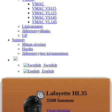
VMAC
VMAC VS115
VMAC VL115
VMAC VS145
VMAC VL145
Lisävarusteet
Jälleenmyyjähaku
GP
Support
Minun sivujani
Huolto
Jälleenmyyjien kirjautuminen
Swedish
English
Lafayette HL35
3500 luumen
Yksityiskohdat